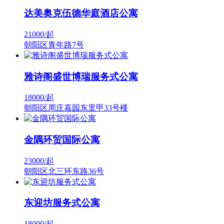
达美奥克伍德华庭酒店公寓
21000/
起
朝阳区青年路7号
雅诗阁盛世博瑞服务式公寓
18000/
起
朝阳区周庄嘉园东里甲33号楼
金隅环贸国际公寓
23000/
起
朝阳区北三环东路36号
东迎坊服务式公寓
18000/
起