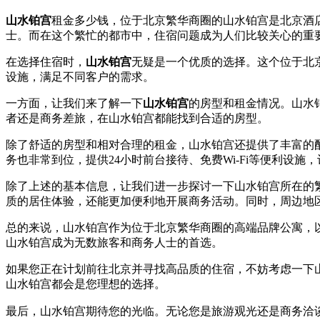
山水铂宫
租金多少钱，位于北京繁华商圈的山水铂宫是北京酒
士。而在这个繁忙的都市中，住宿问题成为人们比较关心的重
在选择住宿时，
山水铂宫
无疑是一个优质的选择。这个位于北
设施，满足不同客户的需求。
一方面，让我们来了解一下
山水铂宫
的房型和租金情况。山水
者还是商务差旅，在山水铂宫都能找到合适的房型。
除了舒适的房型和相对合理的租金，山水铂宫还提供了丰富的
务也非常到位，提供24小时前台接待、免费Wi-Fi等便利设
除了上述的基本信息，让我们进一步探讨一下山水铂宫所在的
质的居住体验，还能更加便利地开展商务活动。同时，周边地
总的来说，山水铂宫作为位于北京繁华商圈的高端品牌公寓，
山水铂宫成为无数旅客和商务人士的首选。
如果您正在计划前往北京并寻找高品质的住宿，不妨考虑一下
山水铂宫都会是您理想的选择。
最后，山水铂宫期待您的光临。无论您是旅游观光还是商务洽