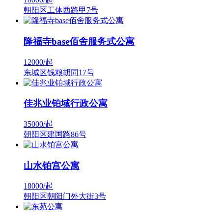
朝阳区工体西路甲7号
隆福寺base佰舍服务式公寓
12000/
起
东城区钱粮胡同17号
佳兆业铂域行政公寓
35000/
起
朝阳区建国路86号
山水铂宫公寓
18000/
起
朝阳区朝阳门外大街3号