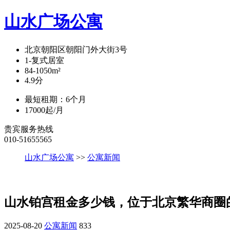
山水广场公寓
北京朝阳区朝阳门外大街3号
1-复式
居室
84-1050
m²
4.9
分
最短租期：
6
个月
17000
起/月
贵宾服务热线
010-51655565
山水广场公寓
>>
公寓新闻
山水铂宫租金多少钱，位于北京繁华商圈
2025-08-20
公寓新闻
833