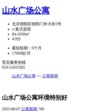
山水广场公寓
北京朝阳区朝阳门外大街3号
1-复式
居室
84-1050
m²
4.9
分
最短租期：
6
个月
17000
起/月
贵宾服务热线
010-51655565
山水广场公寓
>>
公寓新闻
山水广场公寓环境特别好
2025-08-07
公寓新闻
769