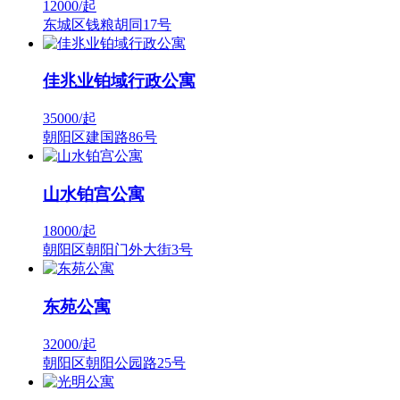
12000/
起
东城区钱粮胡同17号
佳兆业铂域行政公寓
35000/
起
朝阳区建国路86号
山水铂宫公寓
18000/
起
朝阳区朝阳门外大街3号
东苑公寓
32000/
起
朝阳区朝阳公园路25号