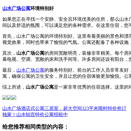
山水广场公寓
环境特别好
如果您正在寻找一个安静、安全且环境优美的住所，那么山水
间以及舒适的氛围，可以满足您的各种需求。在这里住宿，您
首先，
山水广场公寓
的环境特别好。这里有着美丽的景色和漂
视觉效果，同时也带来了愉悦的气氛。公寓还配备了各种设施
其次，
山水广场公寓
的房间宽敞明亮，装修非常精美。每个房
幕电视、空调、宽敞的床和洗手间等。许多房间还设有阳台，
最后，
山水广场公寓
的服务特别好。前台的工作人员非常友好
寓，确保公寓的卫生安全，并且让您的住宿体验更加愉悦。公
综上所述，
山水广场公寓
是一家非常优秀的住宿选择。这里的
山水广场酒店式公寓三居室，超大空间323平米限时特价抢订
独家！山水铂宫特价公寓招租中
给您推荐相同类型的内容：